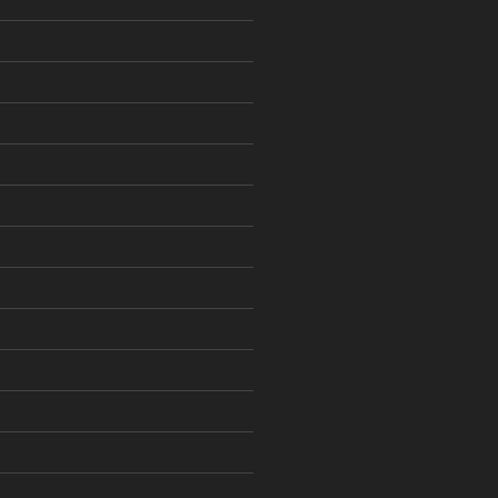
)
)
)
)