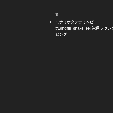
投
前
過
稿
去
ミナミホタテウミヘビ
の
#Longfin_snake_eel 沖縄 ファ
ナ
投
ビング
ビ
稿
ゲ
ー
シ
ョ
ン