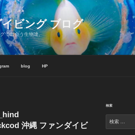
ダイビング ブログ
グで出会う生物達。
gram
blog
HP
検索
hind
検
_rockcod 沖縄 ファンダイビ
索: