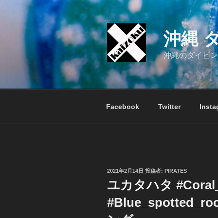
コ
ン
テ
沖縄 
ン
ツ
沖縄のダイビン
へ
ス
キ
ッ
Facebook
Twitter
Insta
プ
投
2021年2月14日
投稿者:
PIRATES
稿
ユカタハタ #Coral_
日:
#Blue_spotted