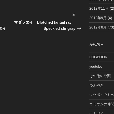
2012年11月
(2
次
次
2012年9月
(4)
の
マダラエイ Blotched fantail ray
2012年8月
(73
投
ンダイ
Speckled stingray
稿
カテゴリー
LOGBOOK
youtube
その他の分類
つぶやき
ウツボ・ウミ
ウミウシの仲
ウミガメ