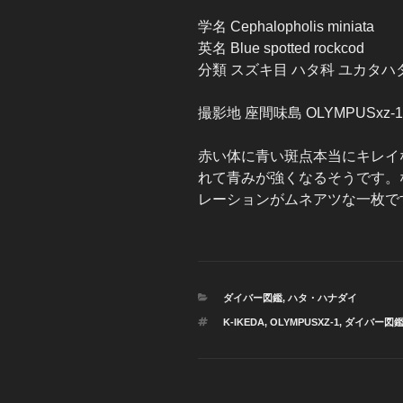
学名 Cephalopholis miniata
英名 Blue spotted rockcod
分類 スズキ目 ハタ科 ユカタハ
撮影地 座間味島 OLYMPUSxz-1 K
赤い体に青い斑点本当にキレイ
れて青みが強くなるそうです。
レーションがムネアツな一枚で
カ
ダイバー図鑑
,
ハタ・ハナダイ
テ
タ
K-IKEDA
,
OLYMPUSXZ-1
,
ダイバー図
ゴ
グ
リ
ー