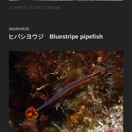
OLYMPUS DIGITAL CAMERA
投
2021年4月2日
稿
ヒバシヨウジ Bluestripe pipefish
日: