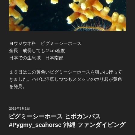
ヨウジウオ科 ピグミーシーホース
全長 成長しても２cm程度
日本での生息域 日本南部
１６日はこの黄色いピグミーシーホースを狙いに行って
きました。ハゼに浮気しつつもスタッフのホリ君が黄色
を発見。
投
2018年3月2日
稿
ピグミーシーホース ヒポカンパス
日:
#Pygmy_seahorse 沖縄 ファンダイビング