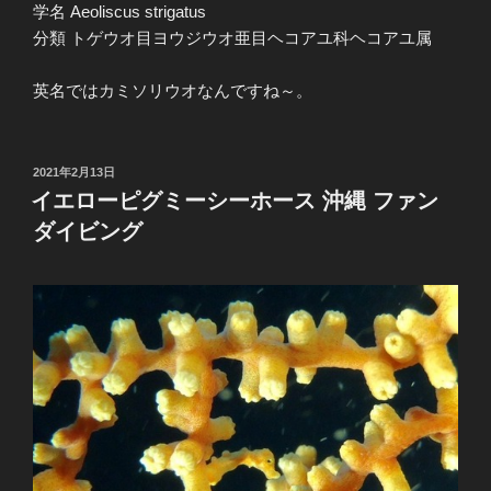
学名 Aeoliscus strigatus
分類 トゲウオ目ヨウジウオ亜目ヘコアユ科ヘコアユ属
英名ではカミソリウオなんですね～。
投
2021年2月13日
稿
イエローピグミーシーホース 沖縄 ファン
日:
ダイビング