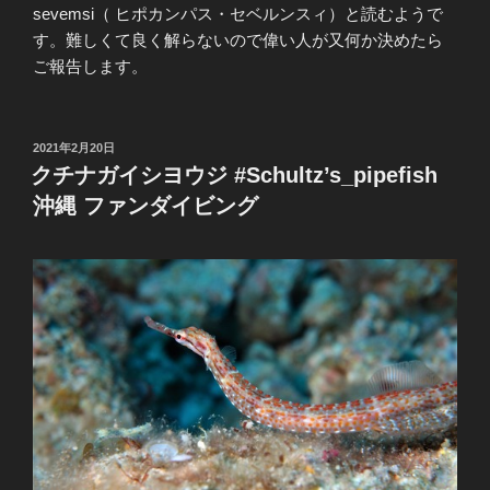
sevemsi（ ヒポカンパス・セベルンスィ）と読むようで
す。難しくて良く解らないので偉い人が又何か決めたら
ご報告します。
投
2021年2月20日
稿
クチナガイシヨウジ #Schultz’s_pipefish
日:
沖縄 ファンダイビング