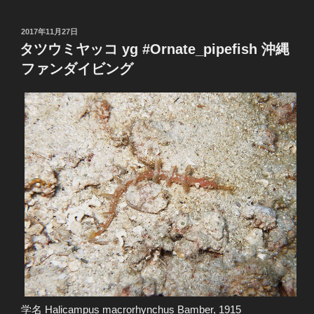
投
2017年11月27日
稿
タツウミヤッコ yg #Ornate_pipefish 沖縄
日:
ファンダイビング
学名 Halicampus macrorhynchus Bamber, 1915