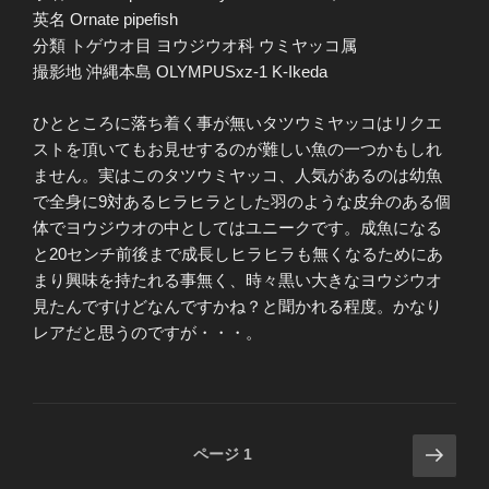
英名 Ornate pipefish
分類 トゲウオ目 ヨウジウオ科 ウミヤッコ属
撮影地 沖縄本島 OLYMPUSxz-1 K-Ikeda
ひとところに落ち着く事が無いタツウミヤッコはリクエ
ストを頂いてもお見せするのが難しい魚の一つかもしれ
ません。実はこのタツウミヤッコ、人気があるのは幼魚
で全身に9対あるヒラヒラとした羽のような皮弁のある個
体でヨウジウオの中としてはユニークです。成魚になる
と20センチ前後まで成長しヒラヒラも無くなるためにあ
まり興味を持たれる事無く、時々黒い大きなヨウジウオ
見たんですけどなんですかね？と聞かれる程度。かなり
レアだと思うのですが・・・。
投
次
ページ
1
の
稿