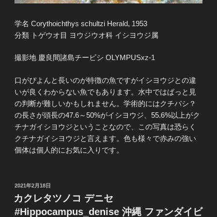
学名 Corythoichthys schultzi Herald, 1953
分類 トゲウオ目 ヨウジウオ科 イシヨウジ属
撮影地 慶良間諸島チービシ OLYMPUSxz-1
口がぴよんと長いのが特徴の魚ですがイシヨウジとの違
いが良くわからない魚でもあります。水中ではぱっと見
の判断が難しいかもしれません。学術的にはクチバシ？
の長さが頭長の47.6～50%がイシヨウジ、55.6%以上がク
チナガイシヨウジということなので、この写真は恐らく
クチナガイシヨウジと言えます。色も様々で赤みの強い
個体は個人的にお気に入りです。
投
2021年2月18日
稿
カクレタツノコ デニセ
日:
#Hippocampus_denise 沖縄 ファンダイビ