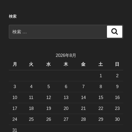
ペ
ナ
ー
ビ
検索
ジ
ゲ
検
ー
検
索
索:
シ
ョ
ン
2026年8月
月
火
水
木
金
土
日
1
2
3
4
5
6
7
8
9
10
11
12
13
14
15
16
17
18
19
20
21
22
23
24
25
26
27
28
29
30
31