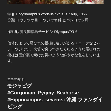
学名 Doryrhamphus excisus excisus Kaup, 1856
分類 ヨウジウオ目 ヨウジウオ科 ヒバシヨウジ属
撮影地 慶良間諸島チービシ OlympusTG-6
個体によって尾びれの模様に違いがあるユニークなヒバ
シヨウジです。火箸で突っつきたくなるような尾びれの
模様は囲炉裏で焼けた炭のような鮮やかな色をしていま
す。
投
2021年3月1日
稿
モジャピグ
日:
#Gorgonian_Pygmy_Seahorse
#Hippocampus_sevemsi 沖縄 ファンダイ
ビング