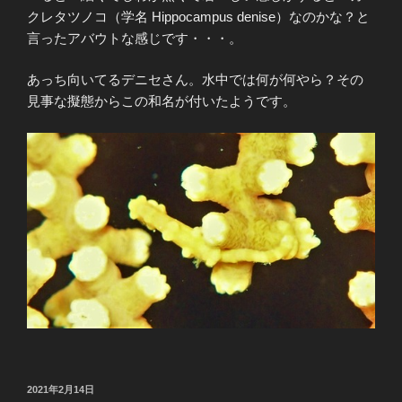
クレタツノコ（学名 Hippocampus denise）なのかな？と
言ったアバウトな感じです・・・。
あっち向いてるデニセさん。水中では何が何やら？その
見事な擬態からこの和名が付いたようです。
投
2021年2月14日