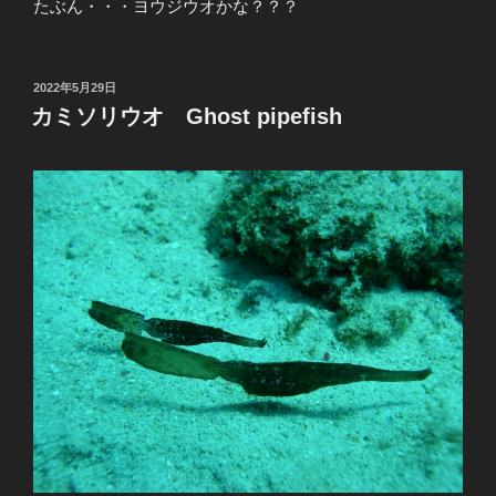
たぶん・・・ヨウジウオかな？？？
投
2022年5月29日
稿
カミソリウオ Ghost pipefish
日: