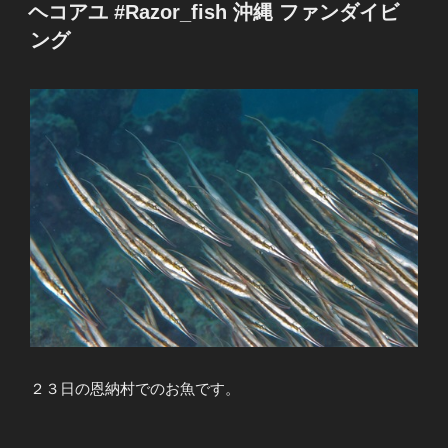
稿
ヘコアユ #Razor_fish 沖縄 ファンダイビ
日:
ング
２３日の恩納村でのお魚です。