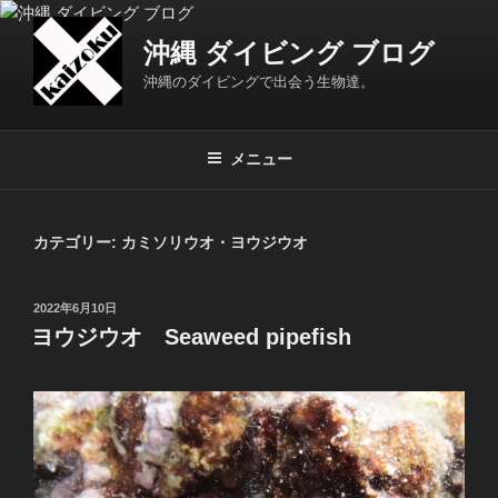
コ
ン
沖縄 ダイビング ブログ
テ
沖縄のダイビングで出会う生物達。
ン
ツ
へ
メニュー
ス
キ
ッ
カテゴリー:
カミソリウオ・ヨウジウオ
プ
投
2022年6月10日
稿
ヨウジウオ Seaweed pipefish
日: