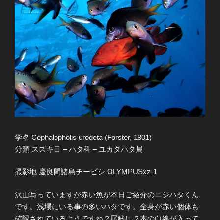
学名 Cephalopholis urodeta (Forster, 1801)
分類 スズキ目 – ハタ科 – ユカタハタ属
撮影地 慶良間諸島チービシ OLYMPUSxz-1
沢山写っていますが赤い魚が本日ご紹介のニジハタくん
です。浅場にいる事の多いハタです。全身が赤い個体も
確認されているようですね？尾鰭に２本の白線が入って