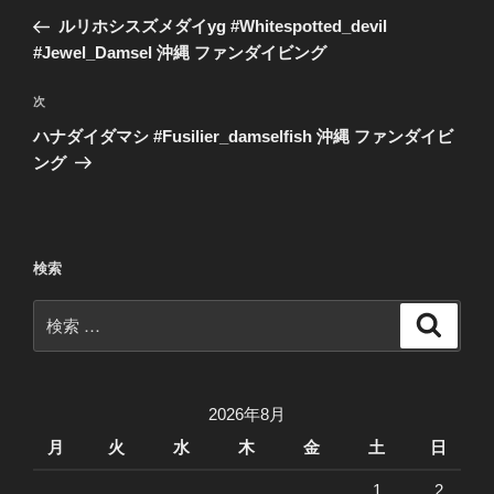
稿
去
ルリホシスズメダイyg #Whitespotted_devil
ナ
の
#Jewel_Damsel 沖縄 ファンダイビング
ビ
投
稿
ゲ
次
次
の
ー
ハナダイダマシ #Fusilier_damselfish 沖縄 ファンダイビ
投
ング
シ
稿
ョ
ン
検索
検
検
索
索:
2026年8月
月
火
水
木
金
土
日
1
2