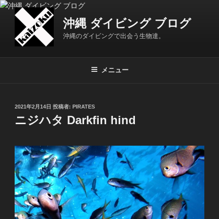
コ
ン
沖縄 ダイビング ブログ
テ
沖縄のダイビングで出会う生物達。
ン
ツ
へ
メニュー
ス
キ
ッ
投
2021年2月14日
投稿者:
PIRATES
プ
稿
ニジハタ Darkfin hind
日: