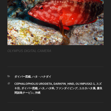
OLYMPUS DIGITAL CAMERA
カ
ダイバー図鑑
,
ハタ・ハナダイ
テ
タ
CEPHALOPHOLIS URODETA
,
DARKFIN_HIND
,
OLYMPUSXZ-1
,
スズ
ゴ
グ
キ目
,
ダイバー図鑑
,
ハタ
,
ハタ科
,
ファンダイビング
,
ユカタハタ属
,
慶良
リ
間諸島チービシ
,
沖縄
ー