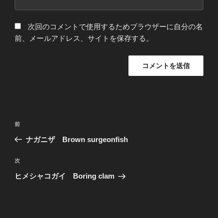
次回のコメントで使用するためブラウザーに自分の名
前、メールアドレス、サイトを保存する。
投
過
前
稿
去
ナガニザ Brown surgeonfish
ナ
の
ビ
投
次
次
稿
ゲ
の
ヒメシャコガイ Boring clam
投
ー
稿
シ
ョ