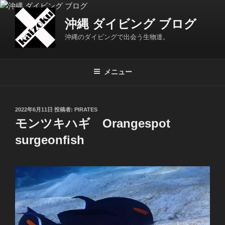
コ
ン
沖縄 ダイビング ブログ
テ
沖縄のダイビングで出会う生物達。
ン
ツ
へ
メニュー
ス
キ
ッ
投
2022年6月11日
投稿者:
PIRATES
プ
稿
モンツキハギ Orangespot
日:
surgeonfish