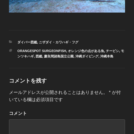
カ
ダイバー図鑑
,
ニザダイ・カワハギ・フグ
テ
タ
ORANGESPOT SURGEONFISH
,
オレンジ色の点がある魚
,
チービシ
,
モ
ゴ
グ
ンツキハギ
,
図鑑
,
慶良間諸島国立公園
,
沖縄ダイビング
,
沖縄本島
リ
ー
コメントを残す
メールアドレスが公開されることはありません。
*
が付
いている欄は必須項目です
コメント