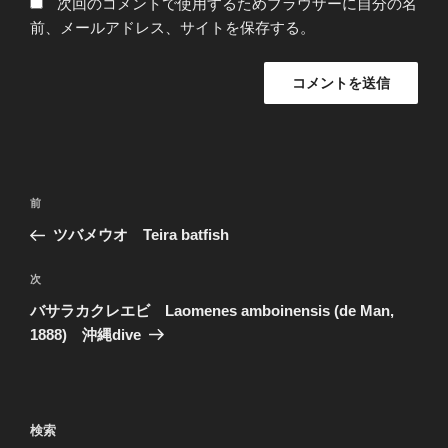
次回のコメントで使用するためブラウザーに自分の名
前、メールアドレス、サイトを保存する。
投
過
前
稿
去
ツバメウオ Teira batfish
ナ
の
ビ
投
次
次
稿
ゲ
の
バサラカクレエビ Laomenes amboinensis (de Man,
投
ー
1888) 沖縄dive
稿
シ
ョ
ン
検索