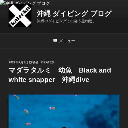
コ
ン
沖縄 ダイビング ブログ
テ
沖縄のダイビングで出会う生物達。
ン
ツ
へ
メニュー
ス
キ
ッ
投
2022年7月7日
投稿者:
PIRATES
プ
稿
マダラタルミ 幼魚 Black and
日:
white snapper 沖縄dive