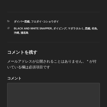
カ
ダイバー図鑑
,
フエダイ･コショウダイ
テ
タ
BLACK AND WHITE SNAPPER
,
ダイビング
,
マダラタルミ
,
図鑑
,
幼魚
,
ゴ
グ
沖縄
,
瀬底島
リ
ー
コメントを残す
メールアドレスが公開されることはありません。
*
が付
いている欄は必須項目です
コメント