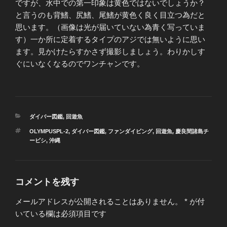
ですが、水中での第一印象は黄色ではないでしょうか？
と言うのも背鰭、尻鰭、尾鰭が黄色く良く目立つ為だと
思います。（画像は光が届いていない為青く写っていま
す）一か所に定着するタイプのアジでは無いように思い
ます。見かけたらすかさず撮影しましょう。わりかしす
ぐにいなくなるのでワンチャンです。
カ
ダイバー図鑑
,
回遊魚
テ
タ
OLYMPUSPL-2
,
ダイバー図鑑
,
ファンダイビング
,
回遊魚
,
慶良間諸島チ
ゴ
グ
ービシ
,
沖縄
リ
ー
コメントを残す
メールアドレスが公開されることはありません。
*
が付
いている欄は必須項目です