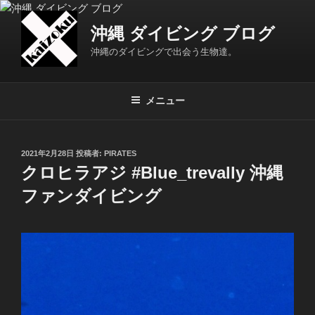
コ
ン
沖縄 ダイビング ブログ
テ
沖縄のダイビングで出会う生物達。
ン
ツ
へ
メニュー
ス
キ
ッ
投
2021年2月28日
投稿者:
PIRATES
プ
稿
クロヒラアジ #Blue_trevally 沖縄
日:
ファンダイビング