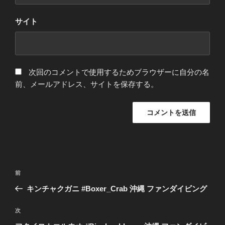
サイト
次回のコメントで使用するためブラウザーに自分の名
前、メールアドレス、サイトを保存する。
投
過
前
稿
去
キンチャクガニ #Boxer_Crab 沖縄 ファンダイビング
ナ
の
ビ
投
次
次
稿
ゲ
の