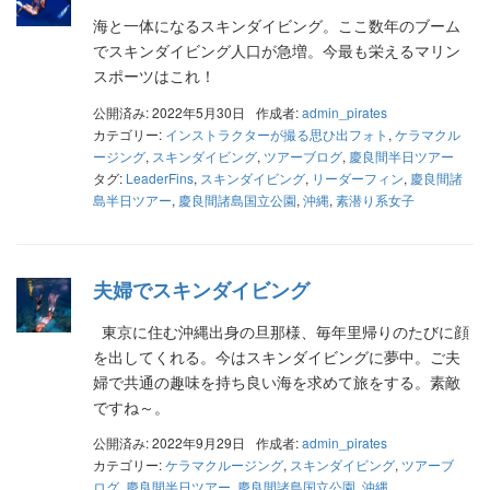
海と一体になるスキンダイビング。ここ数年のブーム
でスキンダイビング人口が急増。今最も栄えるマリン
スポーツはこれ！
公開済み: 2022年5月30日
作成者:
admin_pirates
カテゴリー:
インストラクターが撮る思ひ出フォト
,
ケラマクル
ージング
,
スキンダイビング
,
ツアーブログ
,
慶良間半日ツアー
タグ:
LeaderFins
,
スキンダイビング
,
リーダーフィン
,
慶良間諸
島半日ツアー
,
慶良間諸島国立公園
,
沖縄
,
素潜り系女子
夫婦でスキンダイビング
東京に住む沖縄出身の旦那様、毎年里帰りのたびに顔
を出してくれる。今はスキンダイビングに夢中。ご夫
婦で共通の趣味を持ち良い海を求めて旅をする。素敵
ですね～。
公開済み: 2022年9月29日
作成者:
admin_pirates
カテゴリー:
ケラマクルージング
,
スキンダイビング
,
ツアーブ
ログ
,
慶良間半日ツアー
,
慶良間諸島国立公園
,
沖縄