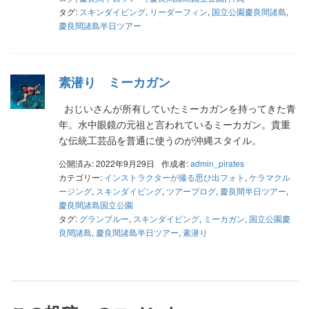
タグ:
スキンダイビング
,
リーダーフィン
,
国立公園慶良間諸島
,
慶良間諸島半日ツアー
素潜り ミーカガン
おじいさんが所有していたミーカガンを持ってきた青
年。水中眼鏡の元祖と言われているミーカガン。貴重
な伝統工芸品を普通に使うのが沖縄スタイル。
公開済み: 2022年9月29日
作成者:
admin_pirates
カテゴリー:
インストラクターが撮る思ひ出フォト
,
ケラマクル
ージング
,
スキンダイビング
,
ツアーブログ
,
慶良間半日ツアー
,
慶良間諸島国立公園
タグ:
グランブルー
,
スキンダイビング
,
ミーカガン
,
国立公園慶
良間諸島
,
慶良間諸島半日ツアー
,
素潜り