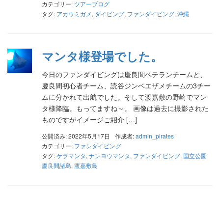
カテゴリー:
ツアーブログ
タグ:
アカウミガメ
,
ダイビング
,
ファンダイビング
,
沖縄
マンタ様登場でした。
今日のファンダイビングは慶良間ベテランチームと、
慶良間初心者チーム、読谷ジンベエザメチームの3チー
ムに分かれて出航でした。そして渡嘉敷の野崎でマン
タ様降臨。もってますね～。 画像は過去に撮影された
ものですがイメージご紹介 […]
公開済み: 2022年5月17日
作成者:
admin_pirates
カテゴリー:
ファンダイビング
タグ:
ケラマンタ
,
ナンヨウマンタ
,
ファンダイビング
,
国立公園
慶良間諸島
,
渡嘉敷島