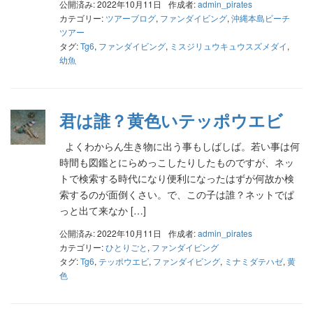
公開済み: 2022年10月11日
作成者:
admin_pirates
カテゴリー:
ツアーブログ
,
ファンダイビング
,
沖縄本島ビーチ
ツアー
タグ:
Tg6
,
ファンダイビング
,
ミスジリュウキュウスズメダイ
,
幼魚
君は誰？黄色いテッポウエビ
よくわからん生き物に出う事もしばしば。若い事は何
時間も図鑑とにらめっこしたりしたものですが、ネッ
トで検索する時代になり便利になったはずが何故か検
索するのが面倒くさい。で、この子は誰？ネットでぱ
っと出て来なか […]
公開済み: 2022年10月11日
作成者:
admin_pirates
カテゴリー:
ひとりごと
,
ファンダイビング
タグ:
Tg6
,
テッポウエビ
,
ファンダイビング
,
ミナミダテハゼ
,
黄
色