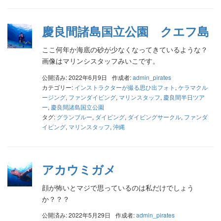
慶良間諸島国立公園 クエフ島
ここ何年か海底の砂が少なくなってきているような？
画像はマリンシスタッフみいこです。
公開済み: 2022年6月9日
作成者:
admin_pirates
カテゴリー:
インストラクターが撮る思ひ出フォト
,
ケラマクル
ージング
,
ファンダイビング
,
マリンスタッフ
,
慶良間半日ツア
ー
,
慶良間諸島国立公園
タグ:
グランブルー
,
ダイビング
,
ダイビングサークル
,
ファンダ
イビング
,
マリンスタッフ
,
沖縄
アカウミガメ
顔が怖いとマジで思っているのは私だけでしょう
か？？？
公開済み: 2022年5月29日
作成者:
admin_pirates