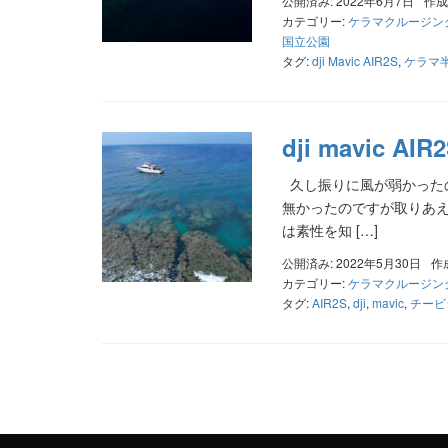
公開済み: 2022年6月7日
作成
カテゴリー:
ケラマクルージン
国立公園
タグ:
dji Mavic AIR2S
,
ケラマ
dji mavic AIR
久し振りに風が弱かったので
無かったのですが取りあえ
は素性を知 […]
公開済み: 2022年5月30日
作
カテゴリー:
ケラマクルージン
タグ:
AIR2S
,
dji
,
mavic
,
チービ