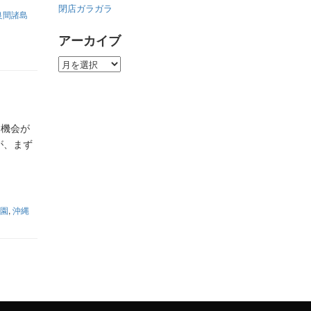
閉店ガラガラ
良間諸島
アーカイブ
ア
ー
カ
イ
ブ
す機会が
が、まず
園
,
沖縄