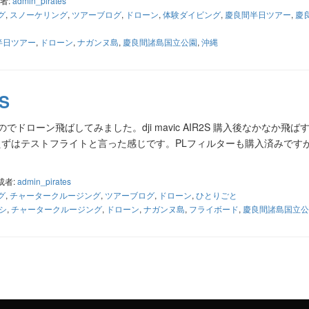
者:
admin_pirates
グ
,
スノーケリング
,
ツアーブログ
,
ドローン
,
体験ダイビング
,
慶良間半日ツアー
,
慶
半日ツアー
,
ドローン
,
ナガンヌ島
,
慶良間諸島国立公園
,
沖縄
2S
ドローン飛ばしてみました。dji mavic AIR2S 購入後なかなか飛ば
ずはテストフライトと言った感じです。PLフィルターも購入済みです
成者:
admin_pirates
グ
,
チャータークルージング
,
ツアーブログ
,
ドローン
,
ひとりごと
シ
,
チャータークルージング
,
ドローン
,
ナガンヌ島
,
フライボード
,
慶良間諸島国立公