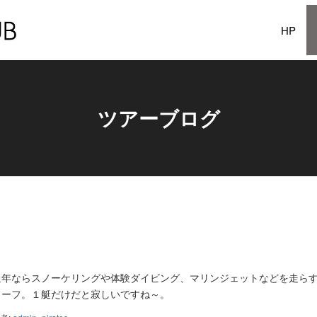
HP
ツアーブログ
通年ならスノーケリングや体験ダイビング、マリンジェットなどを走ら
リーフ。１艇だけだと寂しいですね～。