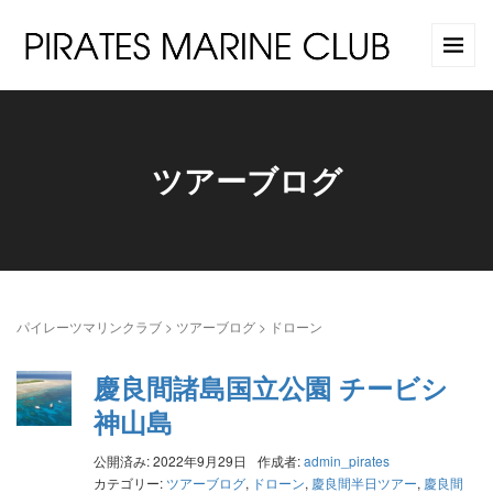
ツアーブログ
パイレーツマリンクラブ
>
ツアーブログ
>
ドローン
慶良間諸島国立公園 チービシ
神山島
公開済み: 2022年9月29日
作成者:
admin_pirates
カテゴリー:
ツアーブログ
,
ドローン
,
慶良間半日ツアー
,
慶良間