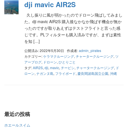
dji mavic AIR2S
久し振りに風が弱かったのでドローン飛ばしてみまし
た。dji mavic AIR2S 購入後なかなか飛ばす機会が無か
ったのですが取りあえずはテストフライトと言った感
じです。PLフィルターも購入済みですが、まずは素性
を知 […]
公開済み: 2022年5月30日
作成者:
admin_pirates
カテゴリー:
ケラマクルージング
,
チャータークルージング
,
ツ
アーブログ
,
ドローン
,
ひとりごと
タグ:
AIR2S
,
dji
,
mavic
,
チービシ
,
チャータークルージング
,
ド
ローン
,
ナガンヌ島
,
フライボード
,
慶良間諸島国立公園
,
沖縄
最近の投稿
ホエールスイム