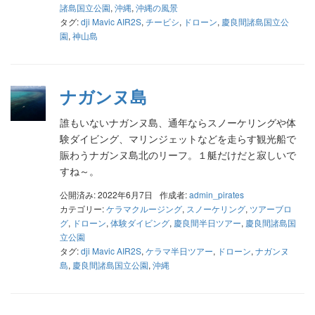
諸島国立公園
,
沖縄
,
沖縄の風景
タグ:
dji Mavic AIR2S
,
チービシ
,
ドローン
,
慶良間諸島国立公
園
,
神山島
ナガンヌ島
誰もいないナガンヌ島、通年ならスノーケリングや体
験ダイビング、マリンジェットなどを走らす観光船で
賑わうナガンヌ島北のリーフ。１艇だけだと寂しいで
すね～。
公開済み: 2022年6月7日
作成者:
admin_pirates
カテゴリー:
ケラマクルージング
,
スノーケリング
,
ツアーブロ
グ
,
ドローン
,
体験ダイビング
,
慶良間半日ツアー
,
慶良間諸島国
立公園
タグ:
dji Mavic AIR2S
,
ケラマ半日ツアー
,
ドローン
,
ナガンヌ
島
,
慶良間諸島国立公園
,
沖縄