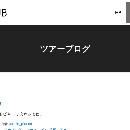
HP
ツアーブログ
ルカ
もビキニで攻めるよね。
作成者:
admin_pirates
,
ツアーブログ
,
ホエールスイム
,
遠征ツアー