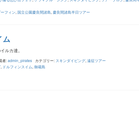
ダーフィン
,
国立公園慶良間諸島
,
慶良間諸島半日ツアー
イム
のイルカ達。
成者:
admin_pirates
カテゴリー:
スキンダイビング
,
遠征ツアー
グ
,
ドルフィンスイム
,
御蔵島