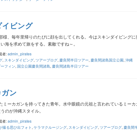
ダイビング
那様、毎年里帰りのたびに顔を出してくれる。今はスキンダイビングに
良い海を求めて旅をする。素敵ですね～。
成者:
admin_pirates
グ
,
スキンダイビング
,
ツアーブログ
,
慶良間半日ツアー
,
慶良間諸島国立公園
,
沖縄
ダーフィン
,
国立公園慶良間諸島
,
慶良間諸島半日ツアー
カガン
たミーカガンを持ってきた青年。水中眼鏡の元祖と言われているミーカ
使うのが沖縄スタイル。
成者:
admin_pirates
が撮る思ひ出フォト
,
ケラマクルージング
,
スキンダイビング
,
ツアーブログ
,
慶良間