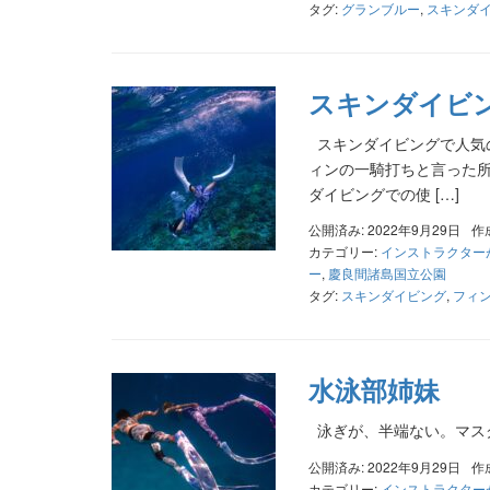
タグ:
グランブルー
,
スキンダ
スキンダイビ
スキンダイビングで人気の
ィンの一騎打ちと言った
ダイビングでの使 […]
公開済み: 2022年9月29日
作
カテゴリー:
インストラクター
ー
,
慶良間諸島国立公園
タグ:
スキンダイビング
,
フィ
水泳部姉妹
泳ぎが、半端ない。マ
公開済み: 2022年9月29日
作
カテゴリー:
インストラクター