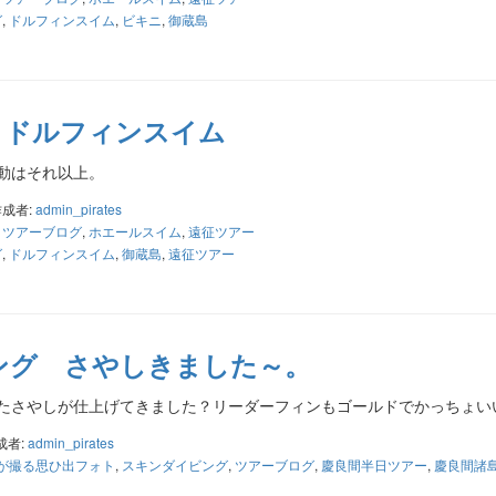
グ
,
ドルフィンスイム
,
ビキニ
,
御蔵島
 ドルフィンスイム
動はそれ以上。
作成者:
admin_pirates
,
ツアーブログ
,
ホエールスイム
,
遠征ツアー
グ
,
ドルフィンスイム
,
御蔵島
,
遠征ツアー
ング さやしきました～。
たさやしが仕上げてきました？リーダーフィンもゴールドでかっちょ
成者:
admin_pirates
が撮る思ひ出フォト
,
スキンダイビング
,
ツアーブログ
,
慶良間半日ツアー
,
慶良間諸