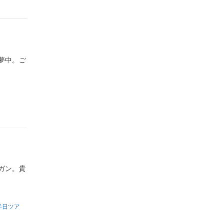
夢中。ご
ガン。貴
半日ツア