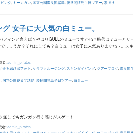
イビング
,
ミーカガン
,
国立公園慶良間諸島
,
慶良間諸島半日ツアー
,
素潜り
ング 女子に大人気の白ミュー。
フィンと言えば？やはりGULLのミューですかね？時代はミューとリ
所でしょうか？それにしても？白ミューは女子に人気ありますね～。ス
成者:
admin_pirates
が撮る思ひ出フォト
,
ケラマクルージング
,
スキンダイビング
,
ツアーブログ
,
慶良間
ン
,
国立公園慶良間諸島
,
慶良間諸島半日ツアー
,
白ミュー
スク無しでもガンガン行く感じがスゲー！
成者:
admin_pirates
が撮る思ひ出フォト
,
ケラマクルージング
,
スキンダイビング
,
ツアーブログ
,
慶良間