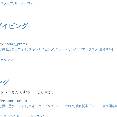
ンスタッフ
,
リーダーフィン
ダイビング
成者:
admin_pirates
が撮る思ひ出フォト
,
スキンダイビング
,
スノーケリング
,
ツアーブログ
,
慶良間半日
ーケリング
ング
ラクターさんですね～。しなやか。
成者:
admin_pirates
が撮る思ひ出フォト
,
スキンダイビング
,
ツアーブログ
,
慶良間半日ツアー
,
慶良間諸
インストラクター
,
リーダーフィン