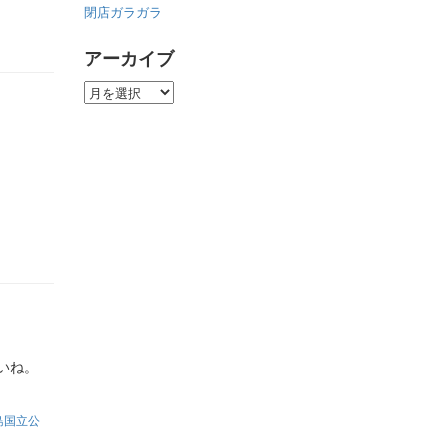
閉店ガラガラ
アーカイブ
ア
ー
カ
イ
ブ
いいね。
島国立公