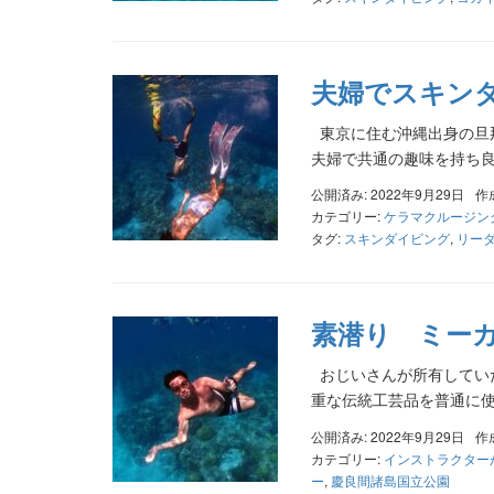
夫婦でスキン
東京に住む沖縄出身の旦
夫婦で共通の趣味を持ち
公開済み: 2022年9月29日
作
カテゴリー:
ケラマクルージン
タグ:
スキンダイビング
,
リー
素潜り ミー
おじいさんが所有してい
重な伝統工芸品を普通に
公開済み: 2022年9月29日
作
カテゴリー:
インストラクター
ー
,
慶良間諸島国立公園