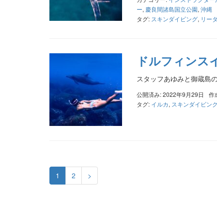
ー
,
慶良間諸島国立公園
,
沖縄
タグ:
スキンダイビング
,
リー
ドルフィンス
スタッフあゆみと御蔵島
公開済み: 2022年9月29日
作
タグ:
イルカ
,
スキンダイビン
1
2
>