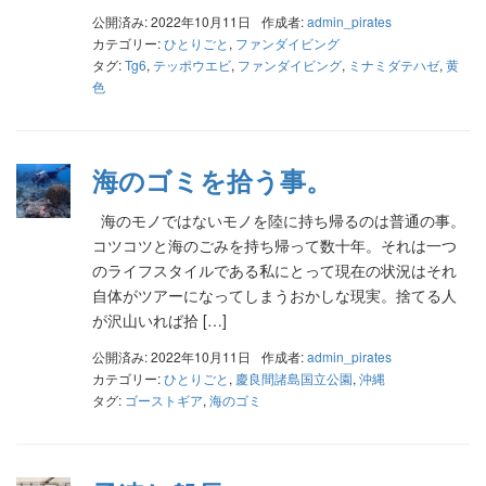
公開済み: 2022年10月11日
作成者:
admin_pirates
カテゴリー:
ひとりごと
,
ファンダイビング
タグ:
Tg6
,
テッポウエビ
,
ファンダイビング
,
ミナミダテハゼ
,
黄
色
海のゴミを拾う事。
海のモノではないモノを陸に持ち帰るのは普通の事。
コツコツと海のごみを持ち帰って数十年。それは一つ
のライフスタイルである私にとって現在の状況はそれ
自体がツアーになってしまうおかしな現実。捨てる人
が沢山いれば拾 […]
公開済み: 2022年10月11日
作成者:
admin_pirates
カテゴリー:
ひとりごと
,
慶良間諸島国立公園
,
沖縄
タグ:
ゴーストギア
,
海のゴミ