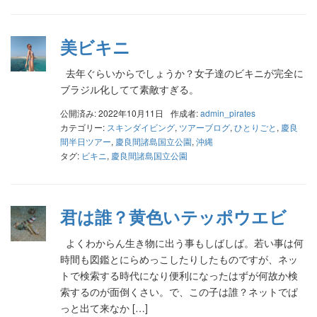
美ビキニ
去年ぐらいからでしょうか？女子達のビキニが完全に
ブラジル化してて素敵すぎる。
公開済み: 2022年10月11日
作成者:
admin_pirates
カテゴリー:
スキンダイビング
,
ツアーブログ
,
ひとりごと
,
慶良
間半日ツアー
,
慶良間諸島国立公園
,
沖縄
タグ:
ビキニ
,
慶良間諸島国立公園
君は誰？黄色いテッポウエビ
よくわからん生き物に出う事もしばしば。若い事は何
時間も図鑑とにらめっこしたりしたものですが、ネッ
トで検索する時代になり便利になったはずが何故か検
索するのが面倒くさい。で、この子は誰？ネットでぱ
っと出て来なか […]