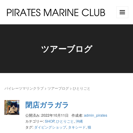
ツアーブログ
パイレーツマリンクラブ
>
ツアーブログ
>
ひとりごと
閉店ガラガラ
公開済み: 2022年10月11日
作成者:
admin_pirates
カテゴリー:
SHOP
,
ひとりごと
,
沖縄
タグ:
ダイビングショップ
,
タキシード
,
猫